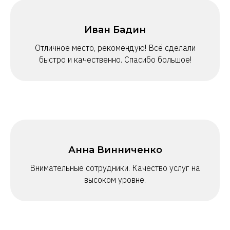
Предлагаем услуги в области ох
Иван Бадин
безопасности до профессиональ
охраны труда «под ключ»
Отличное место, рекомендую! Всё сделали
быстро и качественно. Спасибо большое!
Анна Винниченко
Внимательные сотрудники. Качество услуг на
высоком уровне.